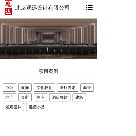
北京观远设计有限公司
项目案例
办公
展陈
文化教育
医疗养老
商业
地产
会所
住宅
酒店餐饮
建筑
景观园林
雕塑小品