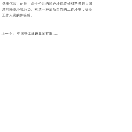
选用优质、耐用、高性价比的绿色环保装修材料将最大限
度的降低环境污染。营造一种清新自然的工作环境，提高
工作人员的体验感。
上一个：
中国铁工建设集团有限......
下一个：
边锋科技办公楼
北京观远设计有限公司
北京市通州区九棵树西路90号弘祥1979文化创意产业园
A座8239
电话：010-56466571 18910220736
E-mail： work@guanyuangood.com