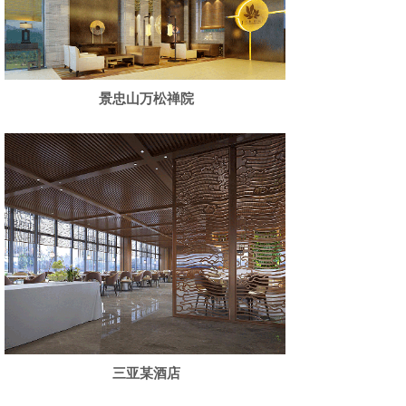
景忠山万松禅院
三亚某酒店