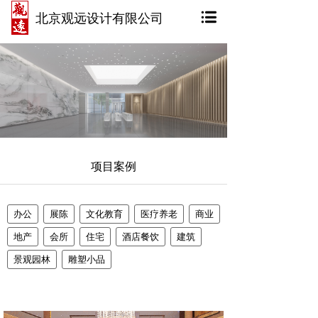
北京观远设计有限公司
项目案例
办公
展陈
文化教育
医疗养老
商业
地产
会所
住宅
酒店餐饮
建筑
景观园林
雕塑小品