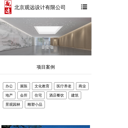
北京观远设计有限公司
项目案例
办公
展陈
文化教育
医疗养老
商业
地产
会所
住宅
酒店餐饮
建筑
景观园林
雕塑小品