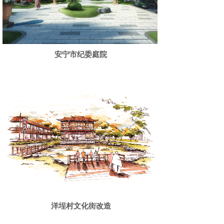
安宁市纪委庭院
洋埕村文化街改造