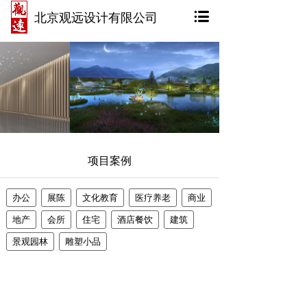
北京观远设计有限公司
项目案例
办公
展陈
文化教育
医疗养老
商业
地产
会所
住宅
酒店餐饮
建筑
景观园林
雕塑小品