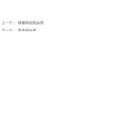
上一个：
鼓楼四合院会所
下一个：
某高端会所
北京观远设计有限公司
北京市通州区九棵树西路90号弘祥1979文化创意产业园
A座8239
电话：010-56466571 18910220736
E-mail： work@guanyuangood.com
© 2021 beijingview.cn 北京观远设计有限公司
版权所有 京ICP备2021029462号-1